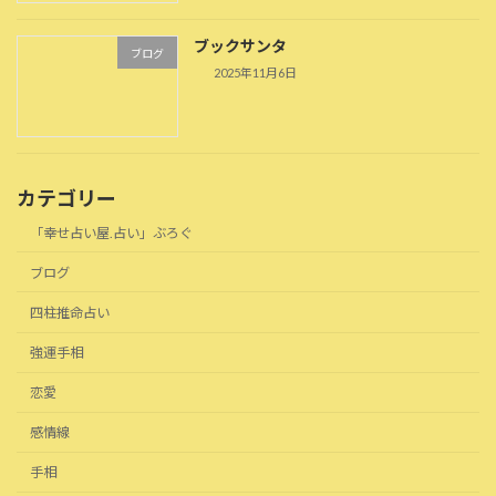
ブックサンタ
ブログ
2025年11月6日
カテゴリー
「幸せ占い屋.占い」ぶろぐ
ブログ
四柱推命占い
強運手相
恋愛
感情線
手相