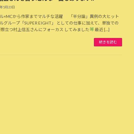
5年5月23日
ル×MCから作家までマルチな活躍 「半分論」異例の大ヒット
ルグループ「SUPER EIGHT」 としての仕事に加えて、単独での
が際立つ村上信五さんにフォーカス してみました
最近 […]
続きを読む