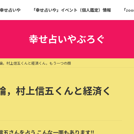
幸せ占いや
「幸せ占いや」イベント（個人鑑定）情報
「zo
幸せ占いやぶろぐ
論，村上信五くんと経済くん，もう一つの顔
論，村上信五くんと経済く
信五さんを占う.こんな一面もあります‼