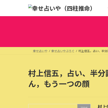
コ
ナ
ン
ビ
テ
ゲ
ン
ー
ツ
シ
へ
ョ
ス
ン
キ
に
ッ
移
幸せ占いや
幸せ占いやぶろぐ
村上信五，占い、半分
プ
動
村上信五，占い、半分
ん，もう一つの顔
村上
ブログ