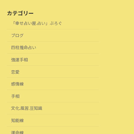
カテゴリー
「幸せ占い屋.占い」ぶろぐ
ブログ
四柱推命占い
強運手相
恋愛
感情線
手相
文化.風習.豆知識
知能線
運命線