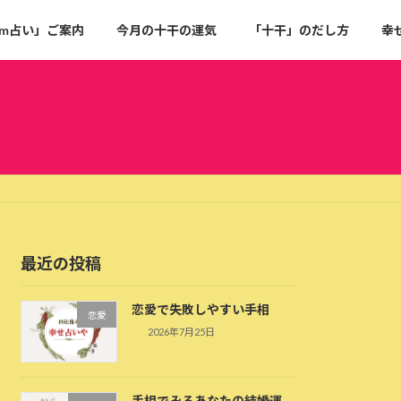
om占い」ご案内
今月の十干の運気
「十干」のだし方
幸
最近の投稿
恋愛で失敗しやすい手相
恋愛
2026年7月25日
手相でみるあなたの結婚運