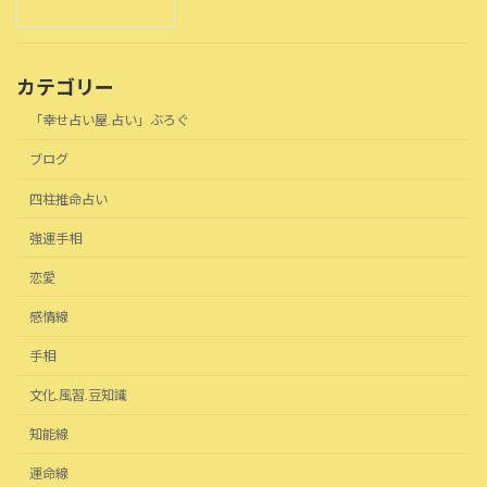
カテゴリー
「幸せ占い屋.占い」ぶろぐ
ブログ
四柱推命占い
強運手相
恋愛
感情線
手相
文化.風習.豆知識
知能線
運命線